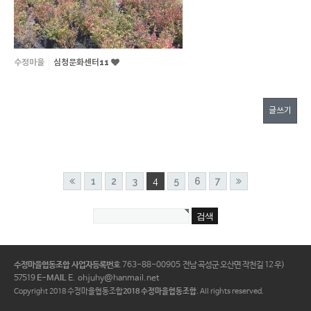
수정마을
심청문화센터11
글쓰기
1
2
3
4
5
6
7
수정마을협동조합
사업자등록번호
763-88-00905
전남 곡성군 오산면 작천길 12 우)
57519
E-MAIL
E. ohjuhy@hanmail.net
Copyright 2018 수정마을협동조합
2018 수정마을협동조합
. All rights reserved.