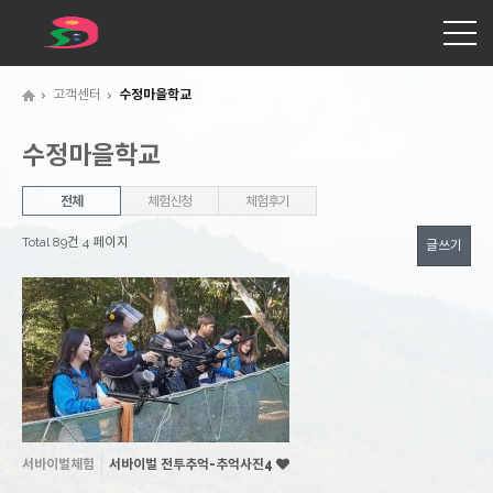
고객센터
수정마을학교
수정마을학교
수
전체
체험신청
체험후기
정
Total 89건
4 페이지
글쓰기
마
을
학
교
카
테
고
리
서바이벌체험
서바이벌 전투추억-추억사진4