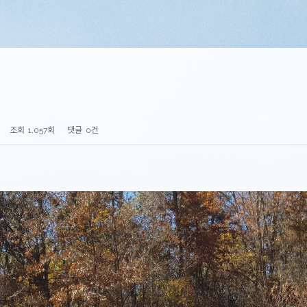
조회
1,057회
댓글
0건