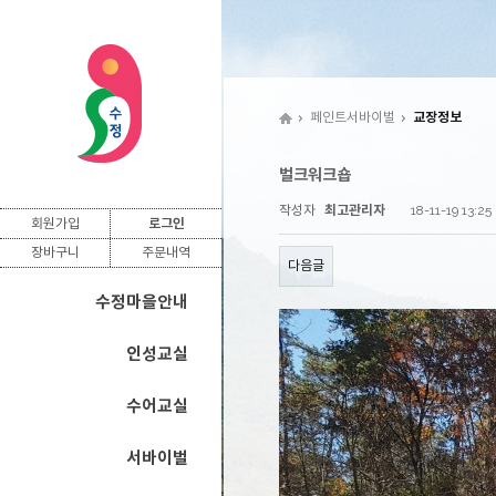
페인트서바이벌
교장정보
벌크워크숍
작성자
최고관리자
18-11-19 13:25
회원가입
로그인
장바구니
주문내역
다음글
수정마을안내
인성교실
수어교실
서바이벌