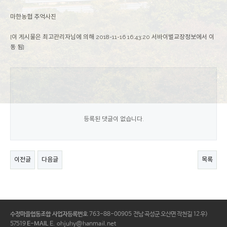
마한농협 추억사진
[이 게시물은 최고관리자님에 의해 2018-11-16 16:43:20 서바이벌교장정보에서 이
동 됨]
등록된 댓글이 없습니다.
이전글
다음글
목록
수정마을협동조합
사업자등록번호
763-88-00905
전남 곡성군 오산면 작천길 12 우)
57519
E-MAIL
E. ohjuhy@hanmail.net