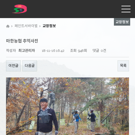
교장정보
페인트서바이벌
교장정보
마한농협 추억사진
작성자
최고관리자
18-11-16 16:42
조회
948회
댓글
0건
이전글
다음글
목록