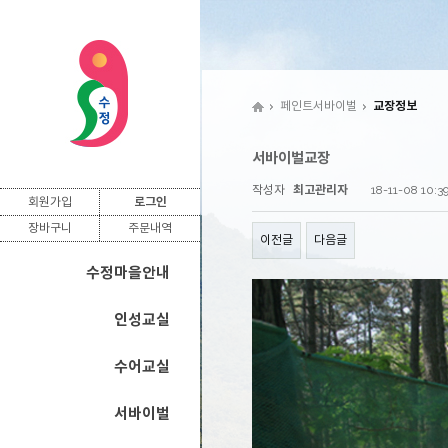
페인트서바이벌
교장정보
서바이벌교장
작성자
최고관리자
18-11-08 10:3
회원가입
로그인
장바구니
주문내역
이전글
다음글
수정마을안내
인성교실
수어교실
서바이벌