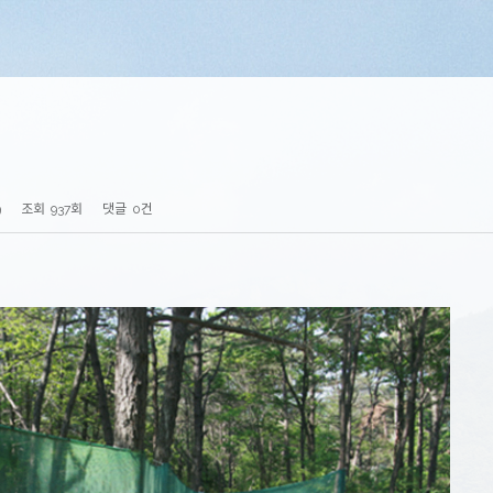
9
조회
937회
댓글
0건